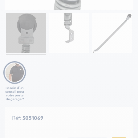
Besoin d'un
conseil pour
votre porte
de garage ?
Réf:
3051069