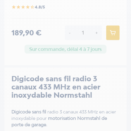
4.8/5
star
star
star
star
star_half
189,90 €
-
+
Sur commande, délai 4 à 7 jours
Digicode sans fil radio 3
canaux 433 MHz en acier
inoxydable Normstahl
Digicode sans fil
radio 3 canaux 433 MHz en acier
inoxydable pour
motorisation Normstahl de
porte de garage
.