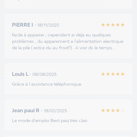
PIERRE I
- 18/11/2025
star
star
star
star
star
facile à appairer , cependant ai déjà eu quelques
problèmes , du apparement a l'alimentation electrique
de la pile ( estce du au froid?) . A voir ds le temps .
Louis L
- 08/08/2025
star
star
star
star
star
Grâce à l assistance téléphonique.
Jean paul R
- 18/02/2025
star
star
star
star
star_border
Le mode d'emploi Best paq très clair.