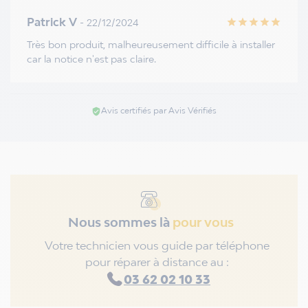
Patrick V
- 22/12/2024
star
star
star
star
star
Très bon produit, malheureusement difficile à installer
car la notice n'est pas claire.
Avis certifiés par Avis Vérifiés
verified_user
Nous sommes là
pour vous
Votre technicien vous guide par téléphone
pour réparer à distance au :
03 62 02 10 33