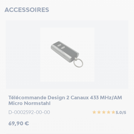
ACCESSOIRES
/5
Télécommande Design 2 Canaux 433 MHz/AM
T
Micro Normstahl
p
D-0002592-00-00
K
star
star
star
star
star
5.0/5
Prix
P
69,90 €