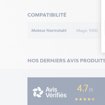
COMPATIBILITÉ
Moteur Normstahl
Magic 1000
NOS DERNIERS AVIS PRODUIT
4.7
/5
star
star
star
star
star_half