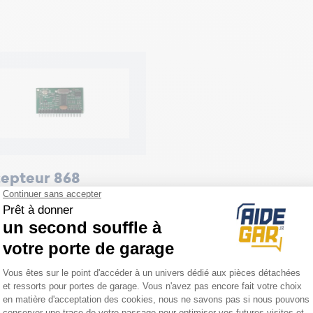
epteur 868
z/AM Normstahl
02-1
90 €