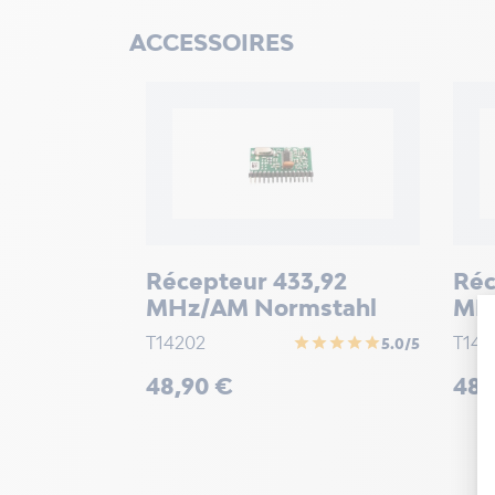
ACCESSOIRES
Récepteur 433,92
Réc
MHz/AM Normstahl
MH
T14202
T142
star
star
star
star
star
5.0/5
Prix
Prix
48,90 €
48,