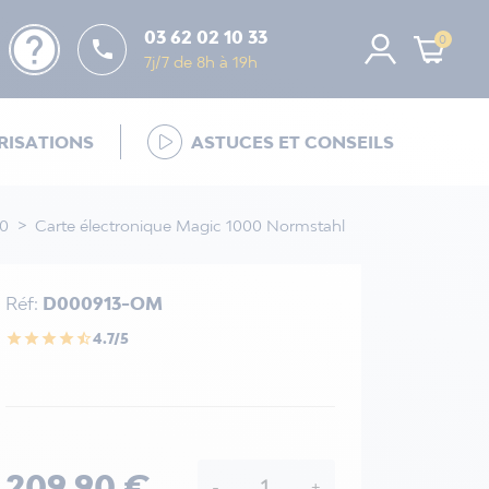
help
03 62 02 10 33
0

7j/7 de 8h à 19h
ISATIONS
ASTUCES ET CONSEILS
00
Carte électronique Magic 1000 Normstahl
Réf:
D000913-OM
4.7/5
star
star
star
star
star_half
209,90 €
-
+