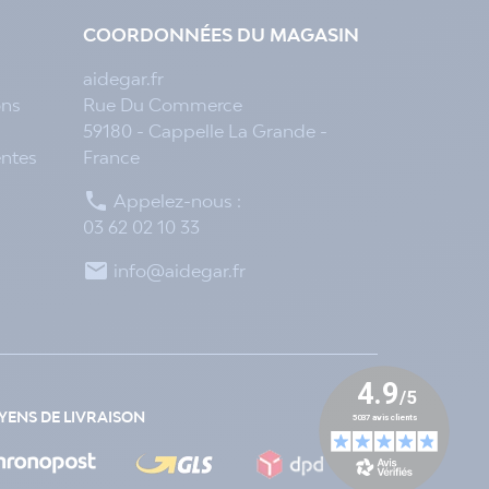
COORDONNÉES DU MAGASIN
aidegar.fr
ons
Rue Du Commerce
59180 - Cappelle La Grande -
entes
France

Appelez-nous :
03 62 02 10 33

info@aidegar.fr
ENS DE LIVRAISON