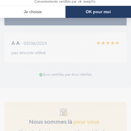
5.0
/5
star
star
star
star
star
A A
- 03/06/2024
star
star
star
star
star
pas encore utilisé
Avis certifiés par Avis Vérifiés
verified_user
Nous sommes là
pour vous