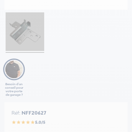
Besoin d'un
conseil pour
votre porte
de garage ?
Réf:
NFF20627
5.0/5
star
star
star
star
star