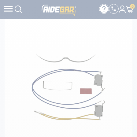

help
0
